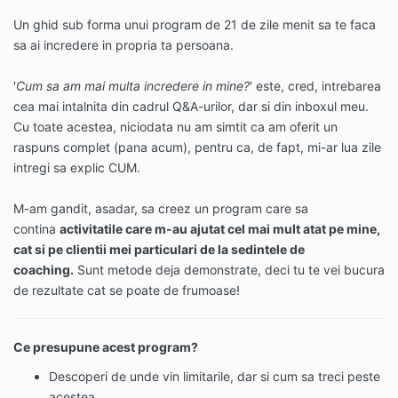
Un ghid sub forma unui program de 21 de zile menit sa te faca
sa ai incredere in propria ta persoana.
'
Cum sa am mai multa incredere in mine?
' este, cred, intrebarea
cea mai intalnita din cadrul Q&A-urilor, dar si din inboxul meu.
Cu toate acestea, niciodata nu am simtit ca am oferit un
raspuns complet (pana acum), pentru ca, de fapt, mi-ar lua zile
intregi sa explic CUM.
M-am gandit, asadar, sa creez un program care sa
contina
activitatile care m-au ajutat cel mai mult atat pe mine,
cat si pe clientii mei particulari de la sedintele de
coaching.
Sunt metode deja demonstrate, deci tu te vei bucura
de rezultate cat se poate de frumoase!
Ce presupune acest program?
Descoperi de unde vin limitarile, dar si cum sa treci peste
acestea.